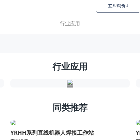
立即询价
行业应用
航
空
航
行业应用
天
同类推荐
YRHH系列直线机器人焊接工作站