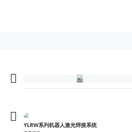
模
具
行
业
YLRW系列机器人激光焊接系统