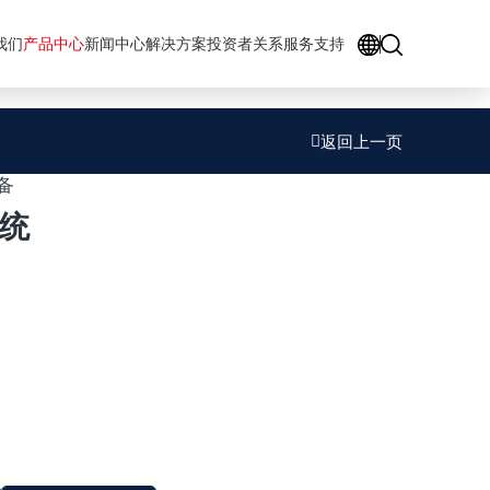
GO
我们
产品中心
新闻中心
解决方案
投资者关系
服务支持
返回上一页
备
统