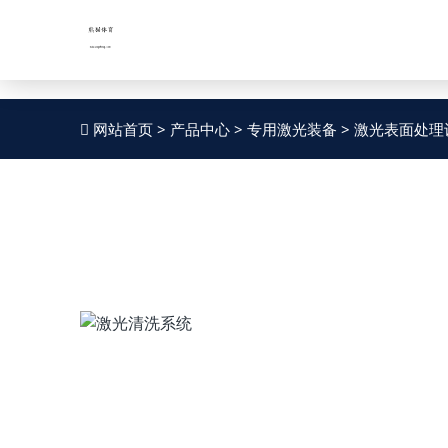
熊猫体育「中国」官方网站 - 快乐运动,智慧健身
股票代码：
股票代码：
SZ002559
SZ002559
网站首页
>
产品中心
>
专用激光装备
>
激光表面处理