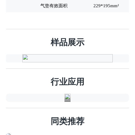
气垫有效面积
229*195mm²
样品展示
家
电
行
行业应用
业
同类推荐