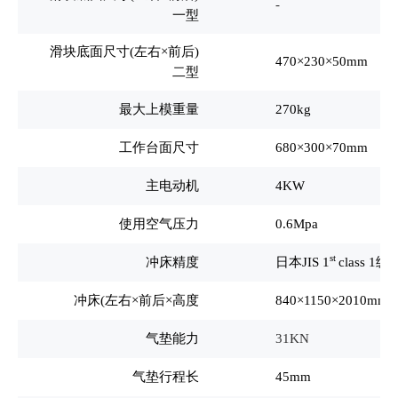
-
一型
滑块底面尺寸(左右×前后)
470
×230×50mm
二型
最大上模重量
270kg
工作台面尺寸
680
×300×70mm
主电动机
4KW
使用空气压力
0.6Mpa
st
冲床精度
日本JIS 1
class 1级
冲床(左右×前后×高度
840
×1150×2010mm
气垫能力
31KN
气垫行程长
45mm