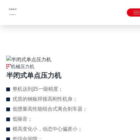
固锁式六面导路；
友好的人机界面，操作简单便捷。">
熊猫体育「中国」官方网站 - 快乐运动,智慧健身
机械压力机
半闭式单点压力机
整机达到JIS一级精度；
优质的钢板焊接高刚性机身；
低惯量高性能组合式离合刹车器；
低噪音；
模高变化小，动态中心偏差小；
低综合间隙；