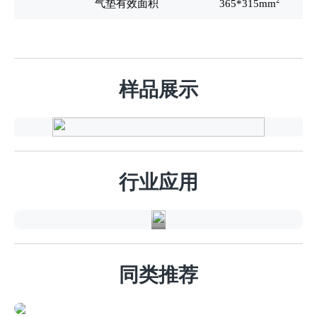
2
气垫有效面积
365*315mm
样品展示
汽
车
行
行业应用
业
同类推荐