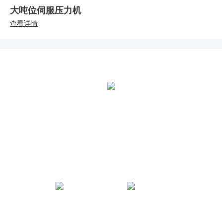
大吨位伺服压力机
查看详情
全国统一热线：
400-000-2559
总部地址：
中国江苏扬州市江都区黄海南路仙城工业园
熊猫体育微信公众号
熊猫体育官方抖音号
法律声明
|
网站地图
|
技术支持：木之信息